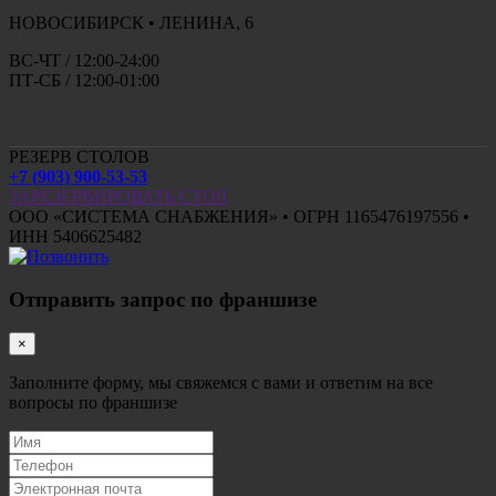
НОВОСИБИРСК • ЛЕНИНА, 6
ВС-ЧТ / 12:00-24:00
ПТ-СБ / 12:00-01:00
РЕЗЕРВ СТОЛОВ
+7 (903) 900-53-53
ЗАРЕЗЕРВИРОВАТЬ СТОЛ
ООО «СИСТЕМА СНАБЖЕНИЯ» • ОГРН 1165476197556 •
ИНН 5406625482
Отправить запрос по франшизе
×
Заполните форму, мы свяжемся с вами и ответим на все
вопросы по франшизе